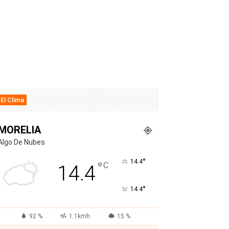
El Clima
MORELIA
Algo De Nubes
°
14.4
°
C
14.4
°
14.4
92 %
1.1kmh
15 %