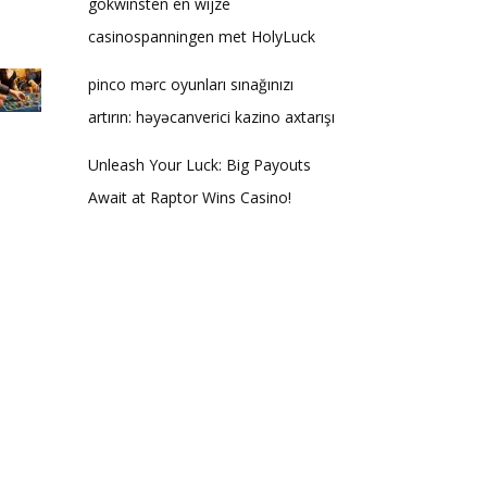
gokwinsten en wijze
casinospanningen met HolyLuck
pinco mərc oyunları sınağınızı
artırın: həyəcanverici kazino axtarışı
Unleash Your Luck: Big Payouts
Await at Raptor Wins Casino!