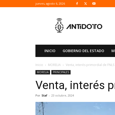
jueves, agosto 6, 2026
ANTIDOTO
INICIO
GOBIERNO DEL ESTADO
M
Inicio
MORELIA
Venta, interés primordial de FNLS
MORELIA
PRINCIPALES
Venta, interés 
Por
Staf
-
23 octubre, 2024