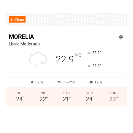
El Clima
MORELIA
Lluvia Moderada
°
22.9
°
C
22.9
°
22.9
69 %
0.8kmh
12 %
JUE
VIE
SÁB
DOM
LUN
24
°
22
°
21
°
24
°
23
°