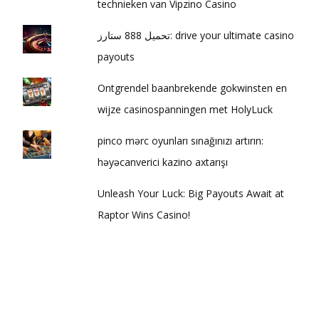
technieken van Vipzino Casino
تحميل 888 ستارز: drive your ultimate casino
payouts
Ontgrendel baanbrekende gokwinsten en
wijze casinospanningen met HolyLuck
pinco mərc oyunları sınağınızı artırın:
həyəcanverici kazino axtarışı
Unleash Your Luck: Big Payouts Await at
Raptor Wins Casino!