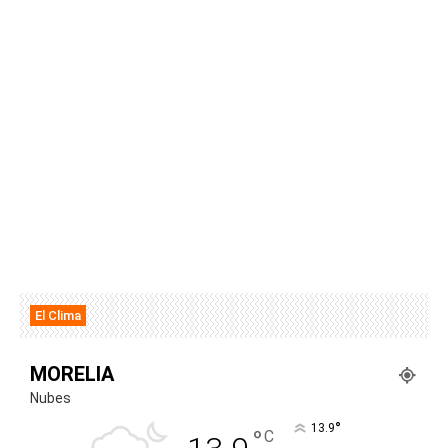
El Clima
MORELIA
Nubes
°
13.9
°
C