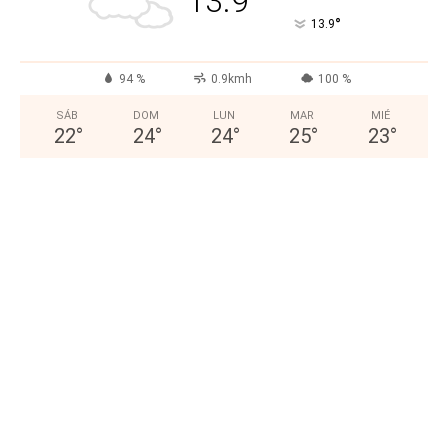
13.9
°
13.9
94 %
0.9kmh
100 %
SÁB
DOM
LUN
MAR
MIÉ
22
°
24
°
24
°
25
°
23
°