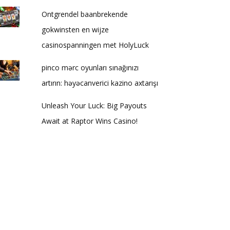
Ontgrendel baanbrekende
gokwinsten en wijze
casinospanningen met HolyLuck
pinco mərc oyunları sınağınızı
artırın: həyəcanverici kazino axtarışı
Unleash Your Luck: Big Payouts
Await at Raptor Wins Casino!