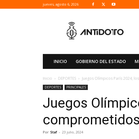
jueves, agosto 6, 2026
ANTIDOTO
INICIO
GOBIERNO DEL ESTADO
M
Inicio
DEPORTES
Juegos Olímpicos París 2024, l
DEPORTES
PRINCIPALES
Juegos Olímpico
comprometidos 
Por
Staf
-
23 julio, 2024