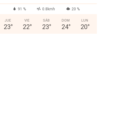
91 %
0.8kmh
20 %
JUE
VIE
SÁB
DOM
LUN
23
°
22
°
23
°
24
°
20
°