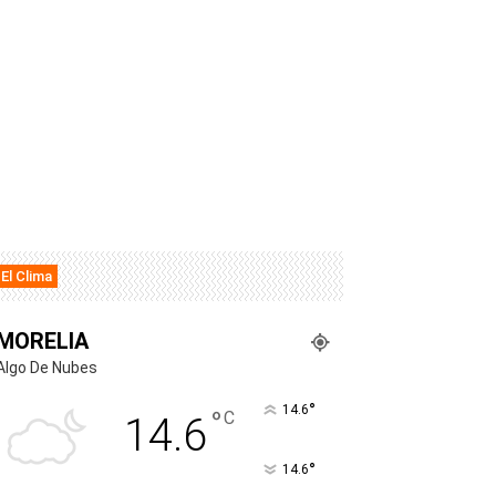
El Clima
MORELIA
Algo De Nubes
°
14.6
°
C
14.6
°
14.6