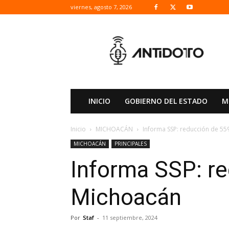
viernes, agosto 7, 2026
ANTIDOTO
INICIO
GOBIERNO DEL ESTADO
M
Inicio
MICHOACÁN
Informa SSP: reducción de 5
MICHOACÁN
PRINCIPALES
Informa SSP: r
Michoacán
Por
Staf
-
11 septiembre, 2024