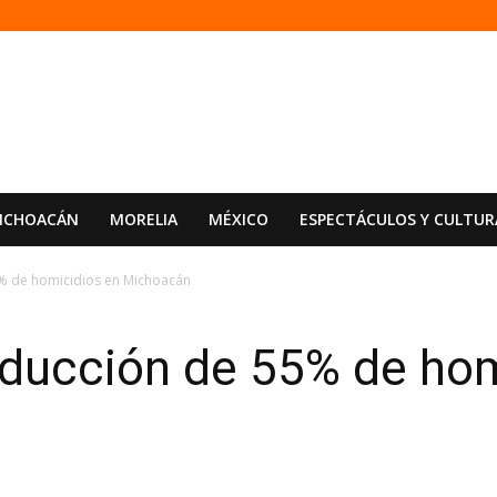
ICHOACÁN
MORELIA
MÉXICO
ESPECTÁCULOS Y CULTUR
5% de homicidios en Michoacán
educción de 55% de hom