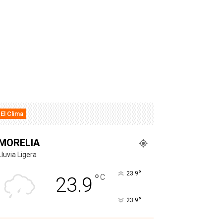
El Clima
MORELIA
Lluvia Ligera
°
23.9
°
C
23.9
°
23.9