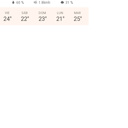
60 %
1.8kmh
31 %
VIE
SÁB
DOM
LUN
MAR
24
°
22
°
23
°
21
°
25
°