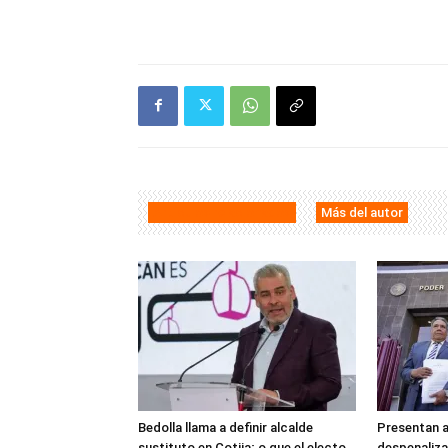
Artículos relacionados
Más del autor
Bedolla llama a definir alcalde
Presentan 
sustituto en Cotija; o que el electo
despenaliza