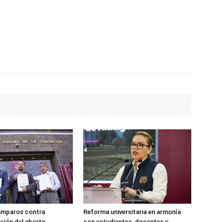
amparos contra
Reforma universitaria en armonía
ción del aborto
con estudiantes, docentes y