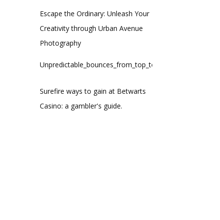
Escape the Ordinary: Unleash Your
Creativity through Urban Avenue
Photography
Unpredictable_bounces_from_top_to_bottom_through_the_
Surefire ways to gain at Betwarts
Casino: a gambler's guide.