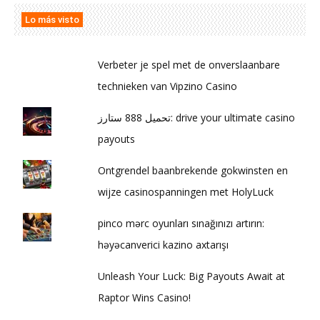
Lo más visto
Verbeter je spel met de onverslaanbare
technieken van Vipzino Casino
تحميل 888 ستارز: drive your ultimate casino
payouts
Ontgrendel baanbrekende gokwinsten en
wijze casinospanningen met HolyLuck
pinco mərc oyunları sınağınızı artırın:
həyəcanverici kazino axtarışı
Unleash Your Luck: Big Payouts Await at
Raptor Wins Casino!