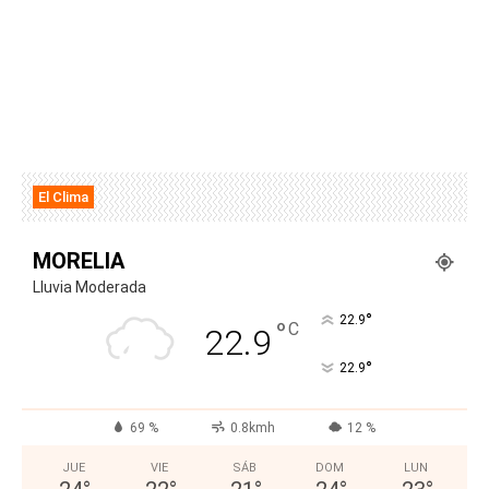
El Clima
MORELIA
Lluvia Moderada
°
22.9
°
C
22.9
°
22.9
69 %
0.8kmh
12 %
JUE
VIE
SÁB
DOM
LUN