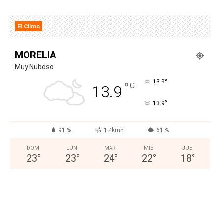
El Clima
MORELIA
Muy Nuboso
°
13.9
°
C
13.9
°
13.9
91 %
1.4kmh
61 %
DOM
LUN
MAR
MIÉ
JUE
23
°
23
°
24
°
22
°
18
°