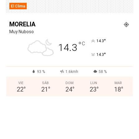
El Clima
MORELIA
Muy Nuboso
°
14.3
°
C
14.3
°
14.3
93 %
1.6kmh
58 %
VIE
SÁB
DOM
LUN
MAR
22
°
21
°
24
°
23
°
18
°