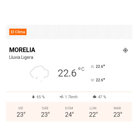
El Clima
MORELIA
Lluvia Ligera
°
22.6
°
C
22.6
°
22.6
65 %
1.7kmh
47 %
VIE
SÁB
DOM
LUN
MAR
23
°
23
°
24
°
22
°
23
°