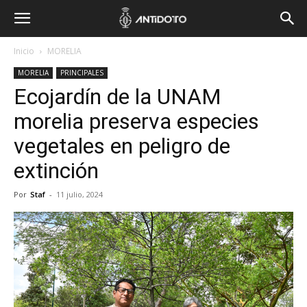
Inicio
MORELIA
MORELIA
PRINCIPALES
Ecojardín de la UNAM
morelia preserva especies
vegetales en peligro de
extinción
Por
Staf
-
11 julio, 2024