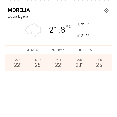
MORELIA
Lluvia Ligera
°
21.8
°
C
21.8
°
21.8
66 %
1kmh
100 %
LUN
MAR
MIÉ
JUE
VIE
22
°
25
°
22
°
23
°
25
°