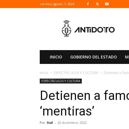
viernes, agosto 7, 2026
ANTIDOTO
INICIO
GOBIERNO DEL ESTADO
M
Inicio
ESPECTÁCULOS Y CULTURA
Detienen a famo
ESPECTÁCULOS Y CULTURA
Detienen a famo
‘mentiras’
Por
Staf
-
20 diciembre, 2022