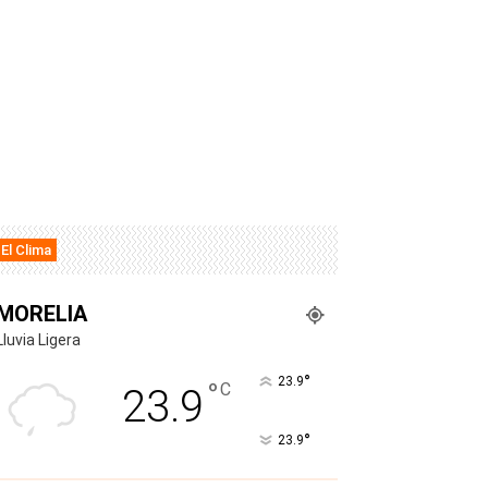
El Clima
MORELIA
Lluvia Ligera
°
23.9
°
C
23.9
°
23.9