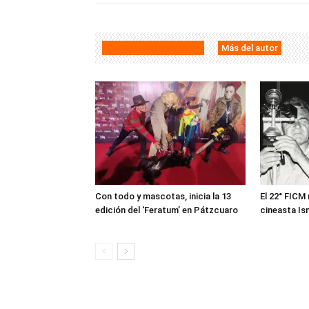
Artículos relacionados
Más del autor
Con todo y mascotas, inicia la 13
El 22° FICM 
edición del ‘Feratum’ en Pátzcuaro
cineasta Is