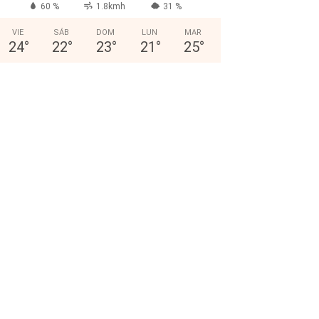
60 %
1.8kmh
31 %
VIE
SÁB
DOM
LUN
MAR
24
°
22
°
23
°
21
°
25
°