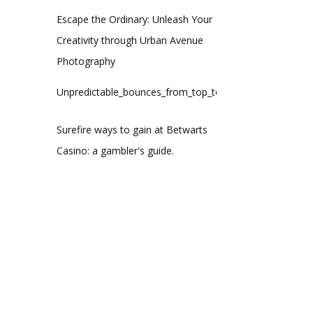
Escape the Ordinary: Unleash Your
Creativity through Urban Avenue
Photography
Unpredictable_bounces_from_top_to_bottom_through_the_
Surefire ways to gain at Betwarts
Casino: a gambler's guide.