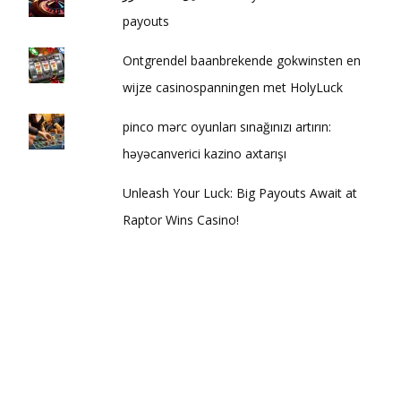
payouts
Ontgrendel baanbrekende gokwinsten en
wijze casinospanningen met HolyLuck
pinco mərc oyunları sınağınızı artırın:
həyəcanverici kazino axtarışı
Unleash Your Luck: Big Payouts Await at
Raptor Wins Casino!