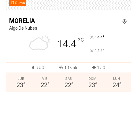
El Clima
MORELIA
Algo De Nubes
°
14.4
°
C
14.4
°
14.4
92 %
1.1kmh
15 %
JUE
VIE
SÁB
DOM
LUN
23
°
22
°
22
°
23
°
24
°