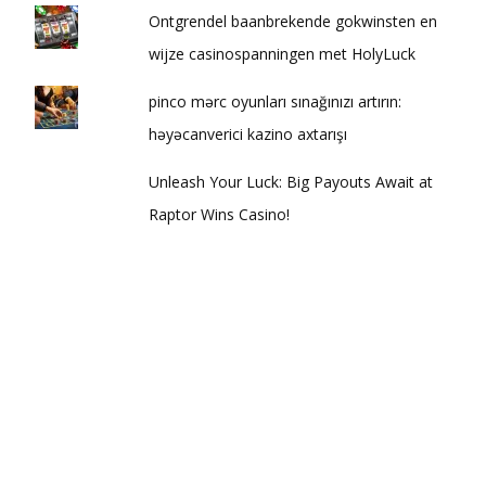
Ontgrendel baanbrekende gokwinsten en
wijze casinospanningen met HolyLuck
pinco mərc oyunları sınağınızı artırın:
həyəcanverici kazino axtarışı
Unleash Your Luck: Big Payouts Await at
Raptor Wins Casino!