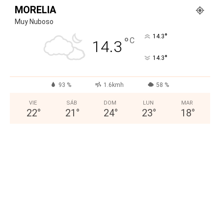
MORELIA
Muy Nuboso
°
14.3
°
C
14.3
°
14.3
93 %
1.6kmh
58 %
VIE
SÁB
DOM
LUN
MAR
22
°
21
°
24
°
23
°
18
°