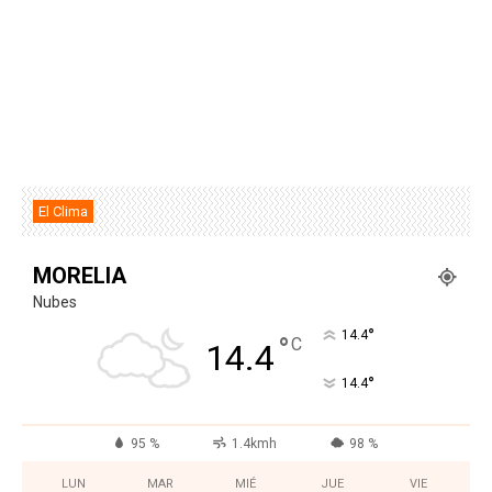
El Clima
MORELIA
Nubes
°
14.4
°
C
14.4
°
14.4
95 %
1.4kmh
98 %
LUN
MAR
MIÉ
JUE
VIE