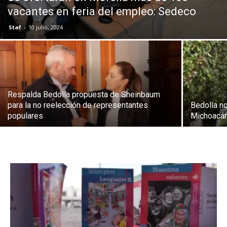
vacantes en feria del empleo: Sedeco
Staf
-
10 julio, 2024
Respalda Bedolla propuesta de Sheinbaum
para la no reelección de representantes
Bedolla no
populares
Michoacán