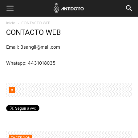
Inicio
CONTACTO WEB
CONTACTO WEB
Email: 3sangil@mail.com
Whatapp: 4431018035
X
FACEBOOK