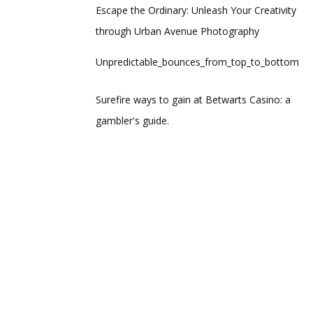
Escape the Ordinary: Unleash Your Creativity
through Urban Avenue Photography
Unpredictable_bounces_from_top_to_bottom_thro
Surefire ways to gain at Betwarts Casino: a
gambler's guide.