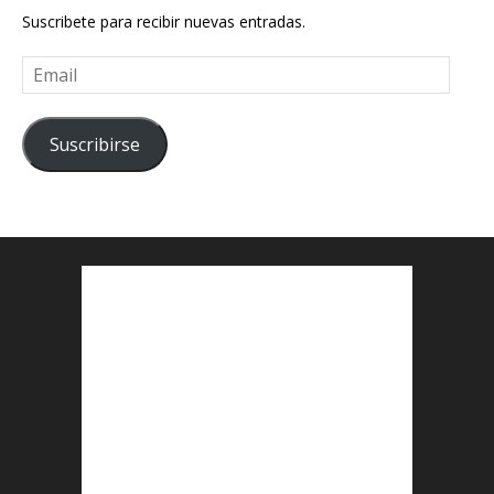
Suscribete para recibir nuevas entradas.
Email
Suscribirse