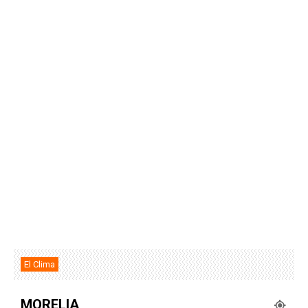
El Clima
MORELIA