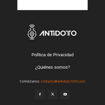
Política de Privacidad
¿Quiénes somos?
Contáctanos:
contacto@antidoto1055.com